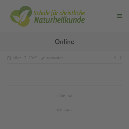
Direkt
zum
Inhalt
Online
Beitr
März 17, 2025
scnhautor
Beitragsnavigation
Online
Online