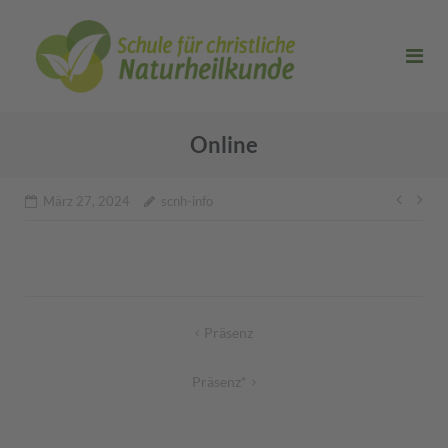
Direkt
zum
Inhalt
Online
Beitr
März 27, 2024
scnh-info
Beitragsnavigation
Präsenz
Präsenz*