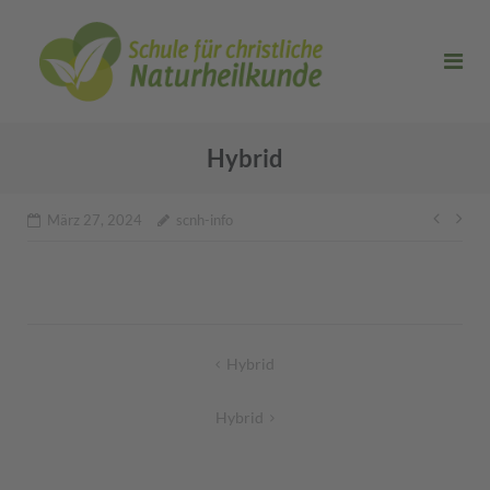
Direkt
zum
Inhalt
Hybrid
Beitr
März 27, 2024
scnh-info
Beitragsnavigation
Hybrid
Hybrid