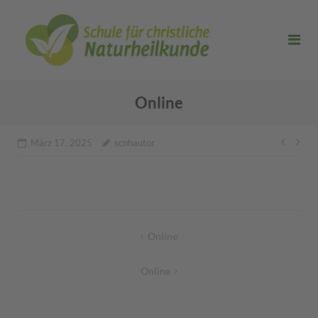
Direkt
zum
Inhalt
Online
Beitr
März 17, 2025
scnhautor
Beitragsnavigation
Online
Online