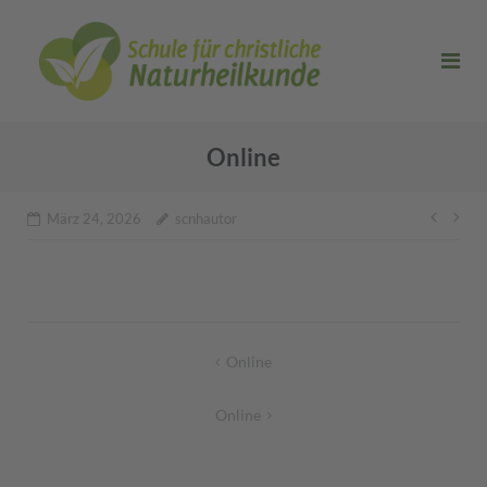
Direkt
zum
Inhalt
Online
Beitr
März 24, 2026
scnhautor
Beitragsnavigation
Online
Online