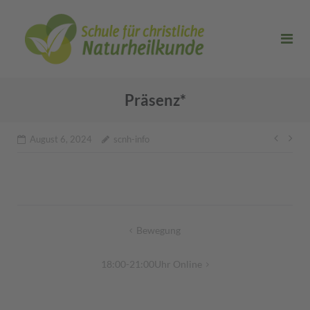
Direkt
zum
Inhalt
Präsenz*
Beitr
August 6, 2024
scnh-info
Beitragsnavigation
Bewegung
18:00-21:00Uhr Online