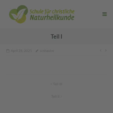
Direkt
zum
Inhalt
Teil I
Beitr
April 28, 2021
scnhautor
Beitragsnavigation
Teil III
Teil II