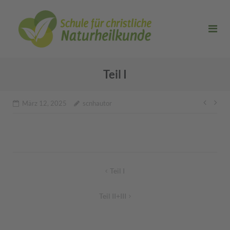
Direkt
zum
Inhalt
Teil I
Beitr
März 12, 2025
scnhautor
Beitragsnavigation
Teil I
Teil II+III