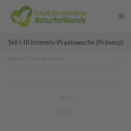
Direkt
zum
Inhalt
Teil I-III Intensiv-Praxiswoche (Präsenz)
Beitr
März 27, 2024
scnh-info
Beitragsnavigation
Teil VIII
Teil IV