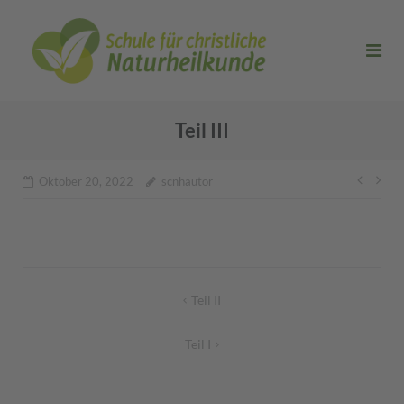
Direkt
zum
Inhalt
Teil III
Beitr
Oktober 20, 2022
scnhautor
Beitragsnavigation
Teil II
Teil I