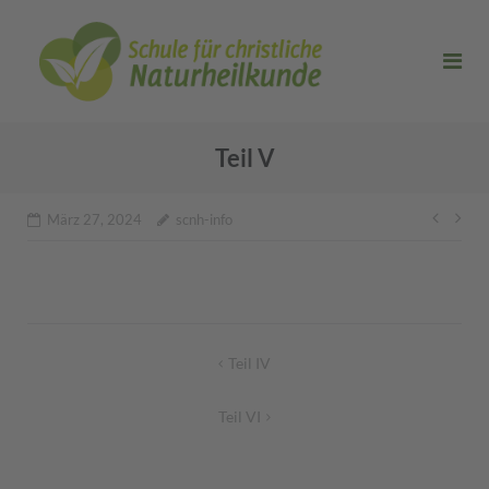
Direkt
zum
Inhalt
Teil V
Beitr
März 27, 2024
scnh-info
Beitragsnavigation
Teil IV
Teil VI