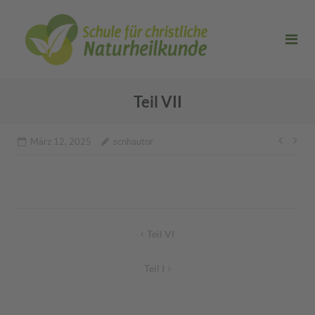
Direkt
zum
Inhalt
Teil VII
Beitr
März 12, 2025
scnhautor
Beitragsnavigation
Teil VI
Teil I