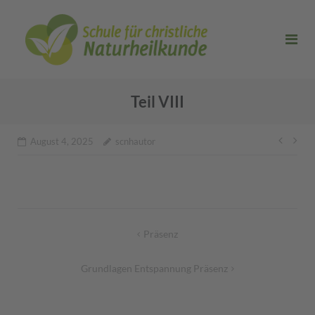
Direkt
zum
Inhalt
Teil VIII
Beitr
August 4, 2025
scnhautor
Beitragsnavigation
Präsenz
Grundlagen Entspannung Präsenz