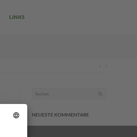
T
LINKS
Beitragsnav
Suchen
nach:
l V
NEUESTE KOMMENTARE