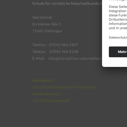
Schule für christliche Naturheilkunde GmbH
Sekretariat:
Im kleinen Täle 1
71665 Vaihingen
Telefon: 07042 966 7407
Telefax: 07042 966 8148
E-Mail:
info@christliche-naturheilkunde.de
Seminarort:
Christliche Gästehäuser Monbachtal
Im Monbachtal 1
75378 Bad Liebenzell