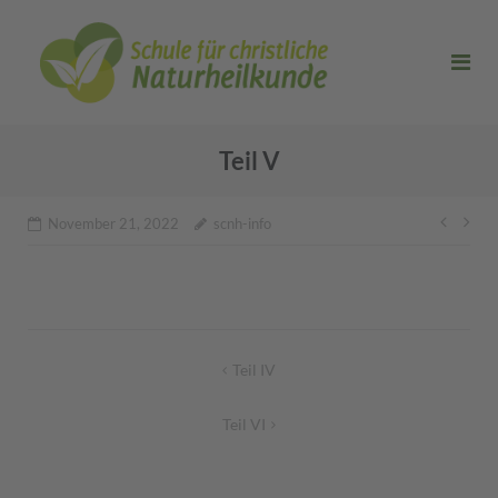
Direkt
zum
Inhalt
Teil V
Beitr
November 21, 2022
scnh-info
Beitragsnavigation
Teil IV
Teil VI